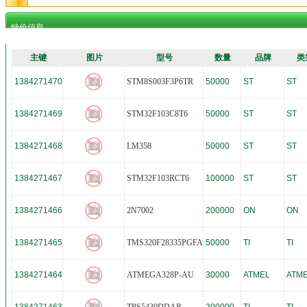
特价信息
主键
图片
型号
数量
品牌
类
1384271470
STM8S003F3P6TR
50000
ST
ST
1384271469
STM32F103C8T6
50000
ST
ST
1384271468
LM358
50000
ST
ST
1384271467
STM32F103RCT6
100000
ST
ST
1384271466
2N7002
200000
ON
ON
1384271465
TMS320F28335PGFA
50000
TI
TI
1384271464
ATMEGA328P-AU
30000
ATMEL
ATM