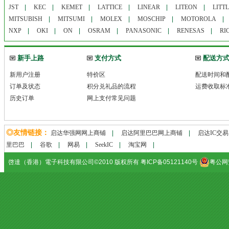
JST
|
KEC
|
KEMET
|
LATTICE
|
LINEAR
|
LITEON
|
LITT
MITSUBISH
|
MITSUMI
|
MOLEX
|
MOSCHIP
|
MOTOROLA
NXP
|
OKI
|
ON
|
OSRAM
|
PANASONIC
|
RENESAS
|
RI
新手上路
支付方式
配送方
新用户注册
特价区
配送时间和
订单及状态
积分兑礼品的流程
运费收取标
历史订单
网上支付常见问题
◎友情链接：
启达华强网网上商铺
|
启达阿里巴巴网上商铺
|
启达IC交
里巴巴
|
谷歌
|
网易
|
SeekIC
|
淘宝网
|
啓達（香港）電子科技有限公司©2010 版权所有 粤ICP备05121140号
粤公网安备