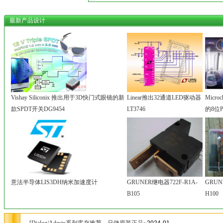
最新产品设计
Vishay Siliconix 推出用于3D快门式眼镜的新
Linear推出32通道LED驱动器
Micr
款SPDT开关DG9454
LT3746
的8位
意法半导体LIS3DH纳米加速度计
GRUNER继电器722F-R1A-
GRUN
B105
H100