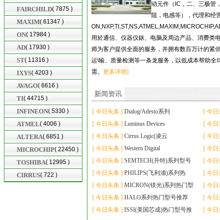
动元件（
IC，
二、
三
极管
FAIRCHILD
( 7875 )
阻，电感等），代理和经
MAXIM
( 61347 )
ON,NXP,TI,ST,NS,ATMEL,MAXIM,MICROCHIP,
ON
( 17984 )
用於通信、仪器仪錶、电脑及周边产品、消费类
AD
( 17930 )
师为客户提供全面的服务，并拥有数百万计的紧
ST
( 11316 )
运
\
输、质量检测等一条龙服务，以低成本帮助全
需。
更多详细]
IXYS
( 4203 )
AVAGO
( 6616 )
新闻资讯
TI
( 44715 )
INFINEON
( 5330 )
[ 今日头条 ]
Dialog/Adesto系列
[ 今日
ATMEL
( 4006 )
[ 今日头条 ]
Luminus Devices
[ 今日
[ 今日头条 ]
Cirrus Logic(凌云
[ 今日
ALTERA
( 6851 )
[ 今日头条 ]
Western Digital
[ 今日
MICROCHIP
( 22450 )
[ 今日头条 ]
SEMTECH(升特)系列型号
[ 今日
TOSHIBA
( 12995 )
[ 今日头条 ]
PHILIPS(飞利浦)系列热
[ 今日
CIRRUS
( 722 )
[ 今日头条 ]
MICRON(镁光)系列热门型
[ 今日
[ 今日头条 ]
HALO系列热门型号推荐
[ 今日
[ 今日头条 ]
ISSI(美国芯成)热门型号推
[ 今日