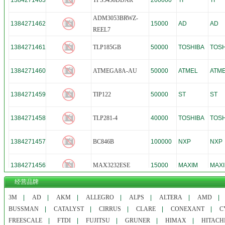
1384271463
TPS5430DDAR
200000
TI
TI
ADM3053BRWZ-
1384271462
15000
AD
AD
REEL7
1384271461
TLP185GB
50000
TOSHIBA
TOSH
1384271460
ATMEGA8A-AU
50000
ATMEL
ATM
1384271459
TIP122
50000
ST
ST
1384271458
TLP281-4
40000
TOSHIBA
TOSH
1384271457
BC846B
100000
NXP
NXP
1384271456
MAX3232ESE
15000
MAXIM
MAX
经营品牌
1384267134
PSCS0DHX0
15000
TOSHIBA
TOSH
3M
|
AD
|
AKM
|
ALLEGRO
|
ALPS
|
ALTERA
|
AMD
BUSSMAN
|
CATALYST
|
CIRRUS
|
CLARE
|
CONEXANT
|
C
FREESCALE
|
FTDI
|
FUJITSU
|
GRUNER
|
HIMAX
|
HITACH