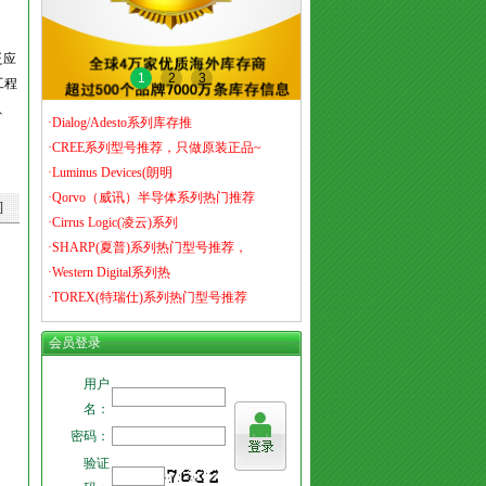
泛应
1
2
3
工程
、
·Dialog/Adesto系列库存推
·CREE系列型号推荐，只做原装正品~
·Luminus Devices(朗明
·Qorvo（威讯）半导体系列热门推荐
]
·Cirrus Logic(凌云)系列
·SHARP(夏普)系列热门型号推荐，
·Western Digital系列热
·TOREX(特瑞仕)系列热门型号推荐
会员登录
用户
名：
密码：
验证