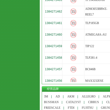
1384271463
TPS5430DDAR
ADM3053BRWZ-
1384271462
REEL7
1384271461
TLP185GB
1384271460
ATMEGA8A-AU
1384271459
TIP122
1384271458
TLP281-4
1384271457
BC846B
1384271456
MAX3232ESE
经营品牌
1384267134
PSCS0DHX0
3M
|
AD
|
AKM
|
ALLEGRO
|
ALP
BUSSMAN
|
CATALYST
|
CIRRUS
|
C
FREESCALE
|
FTDI
|
FUJITSU
|
GRUN