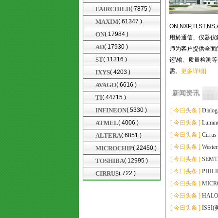
FAIRCHILD
( 7875 )
MAXIM
( 61347 )
ON,NXP,TI,ST,N
ON
( 17984 )
用於通信、仪器仪
AD
( 17930 )
师为客户提供全面
ST
( 11316 )
运
\
输、质量检测等
需。
更多详细]
IXYS
( 4203 )
AVAGO
( 6616 )
新闻资讯
TI
( 44715 )
INFINEON
( 5330 )
[ 今日头条 ]
Dialo
ATMEL
( 4006 )
[ 今日头条 ]
Lumin
[ 今日头条 ]
Cirru
ALTERA
( 6851 )
[ 今日头条 ]
Wester
MICROCHIP
( 22450 )
[ 今日头条 ]
SEM
TOSHIBA
( 12995 )
[ 今日头条 ]
PHI
CIRRUS
( 722 )
[ 今日头条 ]
MIC
[ 今日头条 ]
HAL
[ 今日头条 ]
ISS