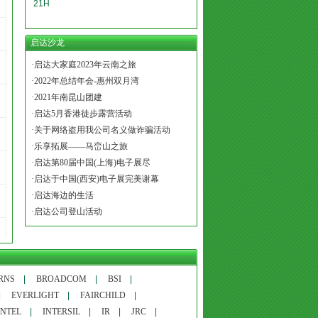
21H
启达沙龙
·启达大家庭2023年云南之旅
·2022年总结年会-惠州双月湾
·2021年南昆山团建
·启达5月香港徒步露营活动
·关于网络盗用我公司名义做诈骗活动
·乐享拓展——马峦山之旅
·启达第80届中国(上海)电子展尽
·启达于中国(西安)电子展完美谢幕
·启达海边的生活
·启达公司登山活动
RNS
|
BROADCOM
|
BSI
|
|
EVERLIGHT
|
FAIRCHILD
|
INTEL
|
INTERSIL
|
IR
|
JRC
|