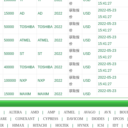
200000
TI
TI
2022
USD
价
15:41:27
获取报
2022-05-23
15000
AD
AD
2022
USD
价
15:41:27
获取报
2022-05-23
50000
TOSHIBA
TOSHIBA
2022
USD
价
15:41:27
获取报
2022-05-23
50000
ATMEL
ATMEL
2022
USD
价
15:41:27
获取报
2022-05-23
50000
ST
ST
2022
USD
价
15:41:27
获取报
2022-05-23
40000
TOSHIBA
TOSHIBA
2022
USD
价
15:41:27
获取报
2022-05-23
100000
NXP
NXP
2022
USD
价
15:41:27
获取报
2022-05-23
15000
MAXIM
MAXIM
2022
USD
价
15:41:27
获取报
2024-04-28
15000
TOSHIBA
TOSHIBA
2021
USD
价
11:29:35
S
|
ALTERA
|
AMD
|
AMP
|
ATMEL
|
AVAGO
|
AVX
|
BOU
LARE
|
CONEXANT
|
CYPRESS
|
DAVICOM
|
DIODES
|
EPCOS
ER
|
HIMAX
|
HITACHI
|
HOLTEK
|
HYNIX
|
ICSI
|
IDT
|