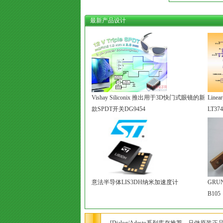
最新产品设计
Vishay Siliconix 推出用于3D快门式眼镜的新
Lin
款SPDT开关DG9454
LT374
意法半导体LIS3DH纳米加速度计
GRU
B105