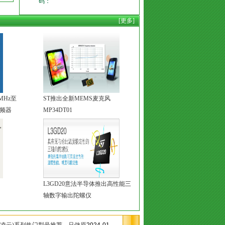
码：
[更多]
MHz至
ST推出全新MEMS麦克风
混频器
MP34DT01
L3GD20意法半导体推出高性能三
轴数字输出陀螺仪