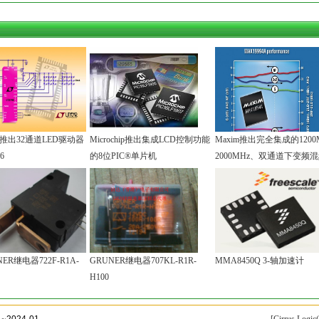
ear推出32通道LED驱动器
Microchip推出集成LCD控制功能
Maxim推出完全集成的1200
6
的8位PIC®单片机
2000MHz、双通道下变频
NER继电器722F-R1A-
GRUNER继电器707KL-R1R-
MMA8450Q 3-轴加速计
H100