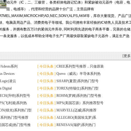
动元件（
IC，
二、
三
极管，
各类积体电路记忆体
）
和紧缺被动元器件（电容，电
阻，电感等），代理和经营的品牌十分广泛，
主营品牌有
S,ATMEL,MAXIM,MICROCHIP,AD,NEC,SONY,ALPS,AKM
等，库存大量现货。
产品广
錶、电脑及周边产品、消费类电子等领域。我公司拥有丰富经验的
IC
销售人员及技术
的服务，并拥有数百万计的紧俏元件库存
,
同时利用先进的电子商务平臺，完善的仓储
一条龙服务，以低成本帮助全球电子生产厂商最快获取紧缺电子元器件，满足生产急
[更多
g/Adesto系列
[ 今日头条 ]
CREE系列型号推荐，只做原装
us Devices
[ 今日头条 ]
Qorvo（威讯）半导体系列热
s Logic(凌云
[ 今日头条 ]
SHARP(夏普)系列热门型号
n Digital
[ 今日头条 ]
TOREX(特瑞仕)系列热门型
TECH(升特)系列型号
[ 今日头条 ]
ROHM(罗姆)系列热门型号推
LIPS(飞利浦)系列热
[ 今日头条 ]
MPS(美国芯源）系列推荐型号
RON(镁光)系列热门型
[ 今日头条 ]
MARVELL(迈威)系列推荐
O系列热门型号推荐
[ 今日头条 ]
ALLEGRO(美国埃戈罗)系
I(美国芯成)热门型号推
[ 今日头条 ]
RENESAS(瑞萨)系列热门