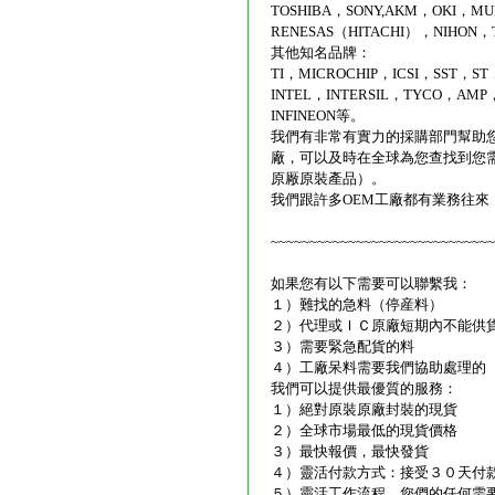
TOSHIBA，SONY,AKM，OKI，M
RENESAS（HITACHI），NIHON，
其他知名品牌：
TI，MICROCHIP，ICSI，SST，
INTEL，INTERSIL，TYCO，AMP
INFINEON等。
我們有非常有實力的採購部門幫助
廠，可以及時在全球為您查找到您
原厰原裝產品）。
我們跟許多OEM工廠都有業務往
~~~~~~~~~~~~~~~~~~~~~~~~~~~~~
如果您有以下需要可以聯繫我：
１）難找的急料（停産料）
２）代理或ＩＣ原廠短期內不能供
３）需要緊急配貨的料
４）工廠呆料需要我們協助處理的
我們可以提供最優質的服務：
１）絕對原裝原廠封裝的現貨
２）全球市場最低的現貨價格
３）最快報價，最快發貨
４）靈活付款方式：接受３０天付
５）靈活工作流程，您們的任何需