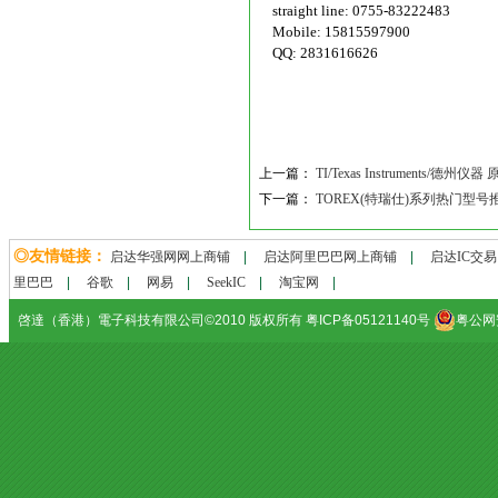
straight line: 0755-83222483
Mobile: 15815597900
QQ: 2831616626
上一篇：
TI/Texas Instruments/
下一篇：
TOREX(特瑞仕)系列热门型
◎友情链接：
启达华强网网上商铺
|
启达阿里巴巴网上商铺
|
启达IC交
里巴巴
|
谷歌
|
网易
|
SeekIC
|
淘宝网
|
啓達（香港）電子科技有限公司©2010 版权所有 粤ICP备05121140号
粤公网安备
Red dress
Day Dresses
Couture designers
Skirts
Online clothing
Day Dresses
Cheap 