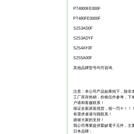
PT4800FE000F
PT480FE0000F
S2S3AD0F
S2S3ADYF
S2S4AY0F
S2S5A00F
其他品牌型号均可咨询、
注意：本公司产品如果拍下，除非
工厂库存热销，价格仅作参考，下单
户请和客服联系！
保证全新原装现货，假一罚十！！
有需求者请与我联系！
谢谢大家的支持！
我公司專業提供緊缺電子元件，主
日本品牌：