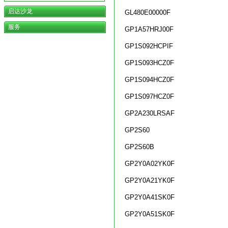
启达沙龙
GL480E00000F
服务
GP1A57HRJ00F
GP1S092HCPIF
GP1S093HCZ0F
GP1S094HCZ0F
GP1S097HCZ0F
GP2A230LRSAF
GP2S60
GP2S60B
GP2Y0A02YK0F
GP2Y0A21YK0F
GP2Y0A41SK0F
GP2Y0A51SK0F