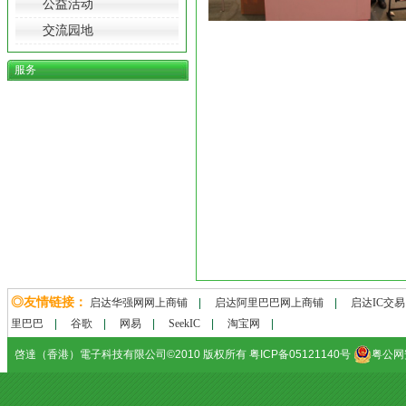
公益活动
交流园地
服务
◎友情链接：
启达华强网网上商铺
|
启达阿里巴巴网上商铺
|
启达IC交
里巴巴
|
谷歌
|
网易
|
SeekIC
|
淘宝网
|
啓達（香港）電子科技有限公司©2010 版权所有 粤ICP备05121140号
粤公网安备