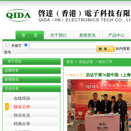
首 页
关于我们
新闻资讯
产品中心
关键字
站内搜索
型号
关于启达
首页 > 启达沙龙
> 快乐工作
品牌经营
启达于第76届中国（上
[ 快乐工作 ]
新闻资讯
启达沙龙
在线培训
快乐工作
快乐生活
经典分享