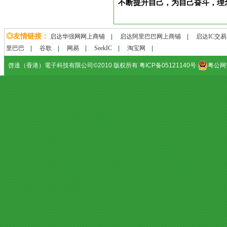
不断提升自己，为自己奋斗，理
◎友情链接：
启达华强网网上商铺
|
启达阿里巴巴网上商铺
|
启达IC交
里巴巴
|
谷歌
|
网易
|
SeekIC
|
淘宝网
|
啓達（香港）電子科技有限公司©2010 版权所有 粤ICP备05121140号
粤公网安备
professional tattoo guns
tattoo kit
, disposable tattoo tips
tattoo needles
tattoo machine