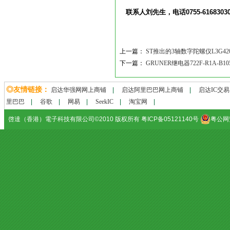
联系人刘先生，电话0755-61683030.邮箱
上一篇：
ST推出的3轴数字陀螺仪L3G42
下一篇：
GRUNER继电器722F-R1A-B10
◎友情链接：
启达华强网网上商铺
|
启达阿里巴巴网上商铺
|
启达IC交
里巴巴
|
谷歌
|
网易
|
SeekIC
|
淘宝网
|
啓達（香港）電子科技有限公司©2010 版权所有 粤ICP备05121140号
粤公网安备
Red dress
Day Dresses
Couture designers
Skirts
Online clothing
Day Dresses
Cheap 