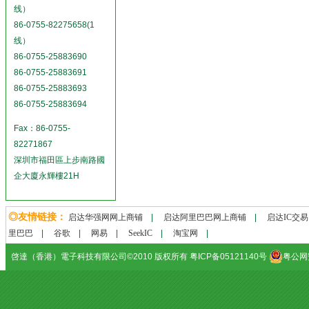
线）
86-0755-82275658(1
线）
86-0755-25883690
86-0755-25883691
86-0755-25883693
86-0755-25883694
Fax：86-0755-
82271867
深圳市福田區上步南路國
企大廈永輝樓21H
◎友情链接：
启达华强网网上商铺
|
启达阿里巴巴网上商铺
|
启达IC交
里巴巴
|
谷歌
|
网易
|
SeekIC
|
淘宝网
|
啓達（香港）電子科技有限公司©2010 版权所有 粤ICP备05121140号
粤公网安备