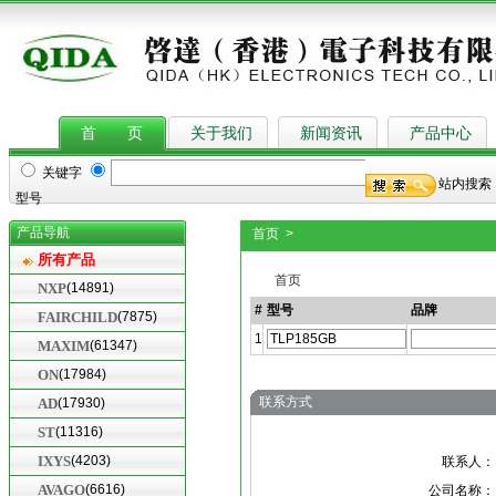
首 页
关于我们
新闻资讯
产品中心
关键字
站内搜索
型号
产品导航
首页 >
所有产品
首页
> 报价单
NXP
(14891)
#
型号
品牌
FAIRCHILD
(7875)
1
MAXIM
(61347)
ON
(17984)
联系方式
AD
(17930)
ST
(11316)
IXYS
(4203)
联系人：
AVAGO
(6616)
公司名称：